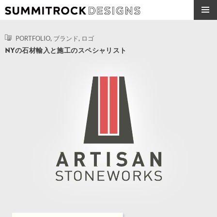
コ
ン
SUMMITROCK DESIGNS
メイン
検
テ
メニュ
索
PORTFOLIO
,
ブランド
,
ロゴ
ン
ー
NYの石材輸入と施工のスペシャリスト
ツ
へ
ス
キ
ッ
プ