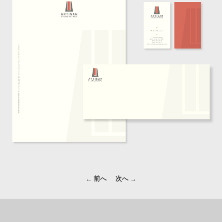
投
← 前へ
次へ →
稿
ナ